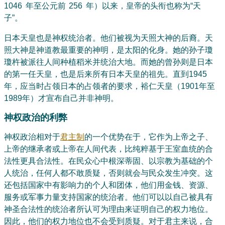
1046 年至公元前 256 年）以来，皇帝的头衔也称为“天
子”。
日本天皇也是神权统治者。他们被视为天照大神的后裔。天
照大神是神道教最重要的神明，是太阳的化身。她的孙子瓊
瓊杵被派往人间种植稻米并统治大地。而她的曾孙则是日本
的第一任天皇，也是后来所有日本天皇的祖先。直到1945
年，应当时占领日本的占领者的要求，裕仁天皇（1901年至
1989年）才宣布自己并非神明。
神权政治的利弊
神权政治相对于
君主制
的一个优势在于，它作为上帝之子、
上帝的继承者或上帝在人间代表，比纯粹基于王室血统的合
法性更具合法性。在民众心中根深蒂固、以宗教为基础的个
人统治，任何人都不敢质疑，否则就会与民众发生冲突。这
还包括国家中有影响力的个人和团体，他们用金钱、资源、
服务或军事力量支持国家的统治者。他们可以以自己被具有
神圣合法性的统治者所认可为理由来证明自己的权力地位。
因此，他们的权力地位也不会受到质疑。对于君主来说，合